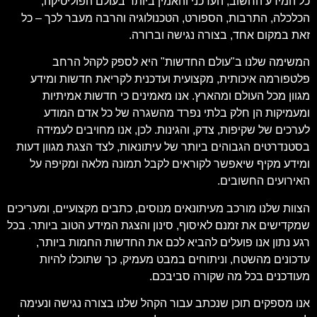
כל המידע החשוב, העדכני והאמין ביותר בעולם הפוליטיקה,
הכלכלה, התרבות, הספורט, הטכנולוגיה והרבה מעבר לכך – כל
זאת במקום אחד, בצורה נגישה וברורה.
המשימה שלנו ב"עולם החדשות" היא לספק לקהל הרחב
פלטפורמה איכותית, מקצועית ועדכנית לקריאת חדשות ומידע
מגוון מכל העולם ומהארץ. אנו מאמינים כי חדשות אמיתיות
ומעמיקות הן חלק בלתי נפרד מהשגרה של כל אדם המודע
לערכים של שקיפות, צדק, והגינות. לכן, אנו מחויבים לעמידה
בסטנדרטים הגבוהים ביותר של עיתונאות, לצד הצגת מגוון דעות
ומידע מקיף שיאפשר לקוראים לקבל תמונה מלאה ומקיפה על
האירועים החשובים.
הצוות שלנו מורכב מעיתונאים מנוסים, כתבים מקצועיים, ומעריכים
שמקדישים את זמנם לאיסוף, סינון והצגת המידע הטוב ביותר. בכל
רגע נתון אנו פועלים להביא לכם את החדשות החמות ביותר,
עדכונים מהשטח, וניתוחים במבט מעמיק, כך שתוכלו להיות
מעודכנים בכל מה שקורה סביבכם.
אנו מספקים תוכן שנכתב עבור הקהל שלנו בצורה נגישה ונעימה