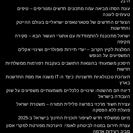
ה-21
עונת הסתו מביאה עמה מתכונים חדשים ומטריפים – טיפים
טעימים לעונה
הצעדים החדשים של סטארטאפים ישראליים בעולם ההייטק
והחדשנות
ישראל מתכוננת להתמודדות עם אתגרי העשור הבא – סקירה
מקיפה
המלצות לקיץ הקרוב – יעדי תיירות פופולריים ושינויי אקלים
המשפיעים על הנופש
חיסכון משמעותי בהוצאות התושבים בעקבות רפורמות ממשלתיות
חדשות
תערוכת טכנולוגיות חדשניות: כיצד ה-IT משנה את מפת החדשנות
בארץ
דיווח חם מהשטח: שינויים כלכליים משמעותיים משפיעים על שוק
העבודה בישראל
עצירת חשוד מרכזי בפרשה פלילית חמורה – משטרת ישראל
פועלת ללא הפסקה
מיזם ממשלתי חדש לשיפור תוכנית החינוך בישראל ב-2025
עצרת חירום במטה לביטחון לאומי: היערכות מפורטת למקרי אסון
סביב רעידות אדמה