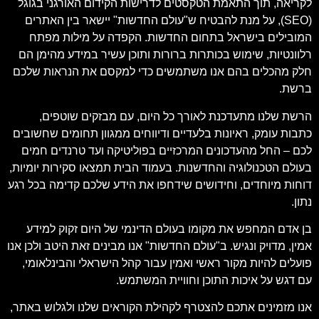
לקריאה, תוך התאמת הטקסטים לדרישות הקידום האורגני בגוגל
(SEO), על מנת להבטיח ש"עולם החדשות" יישאר בין האתרים
המובילים בישראל בתחום החדשות. הקפדה על מילות מפתח
רלוונטיות, שימוש בכותרות ברורות ותוכן עשיר במידע מהימן הם
חלק מהכלים בהם אנו משתמשים כדי למקסם את הנראות שלכם
ברשת.
הרשת שלנו מתעדכנת לאורך כל היום, עם מבזקים שוטפים,
כתבות עומק, ראיונות בלעדיים ודיווחים ממגוון תחומים שחשובים
לכם – החל מהעדכונים המרכזיים בפוליטיקה ועד טרנדים חמים
בעולם הטכנולוגיה והחדשנות. בעמוד הבית תמצאו סקירות יומיות,
דוחות מיוחדים, וחידושים שידחפו את הידע שלכם קדימה בכל רגע
נתון.
בן אדם המחפש את מקומו בעולם הדינמי של היום זקוק למידע
אמין, מדויק ונגיש. ב"עולם החדשות" אנו מבינים זאת היטב ולכן אנו
פועלים להיות מקור ראשי ואמין עבור קהל הישראלי והבינלאומי,
עם דגש על איכות התוכן וחוויית המשתמש.
אנו מזמינים אתכם להצטרף לקהילת הקוראים שלנו ולגלוש באתר,