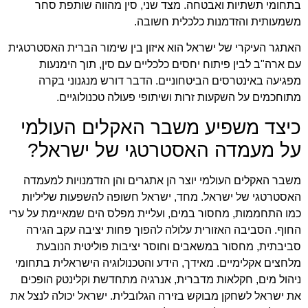
בתחומי תשתיות ואבטחה. מצד שני, סין מהווה שותפת סחר
משמעותית והזדמנות כלכלית חשובה.
האתגר העיקרי של ישראל הוא איזון בין שימור הברית האסטרטגית
עם ארה"ב לבין פיתוח יחסים כלכליים עם סין, תוך הימנעות
מפגיעה באינטרסים הביטחוניים. הדבר דורש מנגנוני בקרה
מתוחכמים על השקעות זרות ושיתופי פעולה טכנולוגיים.
כיצד משפיע משבר האקלים העולמי
על מעמדה האסטרטגי של ישראל?
משבר האקלים העולמי יוצר הן אתגרים והן הזדמנויות למעמדה
האסטרטגי של ישראל. מחד, ישראל חשופה להשפעות שליליות
כמו התחממות, מחסור במים, ועליית מפלס הים שמאיימת על ערי
החוף. הסביבה האזורית עלולה להפוך פחות יציבה עקב הגירה
סביבתית, מחסור במשאבים וחוסר יציבות פוליטית הנובעת
מלחצים אקלימיים. מאידך, הידע והטכנולוגיה הישראלית בתחומי
ניהול מים, חקלאות מדברית, אנרגיה מתחדשת וקלינטק הופכים
את ישראל לשחקן מבוקש בזירה הגלובלית. ישראל יכולה לנצל את