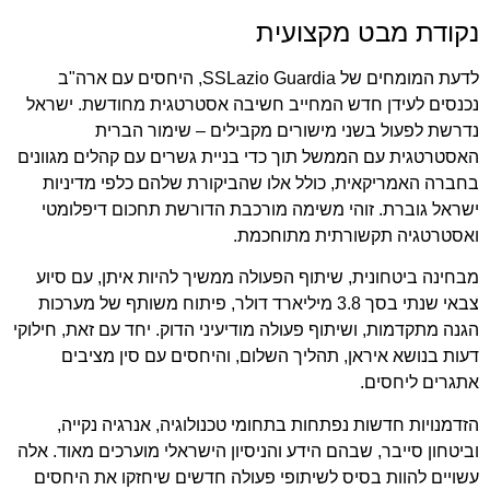
נקודת מבט מקצועית
לדעת המומחים של SSLazio Guardia, היחסים עם ארה"ב
נכנסים לעידן חדש המחייב חשיבה אסטרטגית מחודשת. ישראל
נדרשת לפעול בשני מישורים מקבילים – שימור הברית
האסטרטגית עם הממשל תוך כדי בניית גשרים עם קהלים מגוונים
בחברה האמריקאית, כולל אלו שהביקורת שלהם כלפי מדיניות
ישראל גוברת. זוהי משימה מורכבת הדורשת תחכום דיפלומטי
ואסטרטגיה תקשורתית מתוחכמת.
מבחינה ביטחונית, שיתוף הפעולה ממשיך להיות איתן, עם סיוע
צבאי שנתי בסך 3.8 מיליארד דולר, פיתוח משותף של מערכות
הגנה מתקדמות, ושיתוף פעולה מודיעיני הדוק. יחד עם זאת, חילוקי
דעות בנושא איראן, תהליך השלום, והיחסים עם סין מציבים
אתגרים ליחסים.
הזדמנויות חדשות נפתחות בתחומי טכנולוגיה, אנרגיה נקייה,
וביטחון סייבר, שבהם הידע והניסיון הישראלי מוערכים מאוד. אלה
עשויים להוות בסיס לשיתופי פעולה חדשים שיחזקו את היחסים