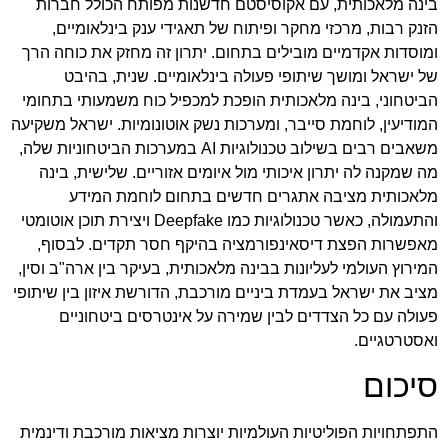
בינה מלאכותית, עם אקוסיסטם חדשנות מפותח הכולל חברות
הזנק רבות, מרכזי מחקר ופיתוח של תאגידי ענק בינלאומיים,
ומוסדות אקדמיים מובילים בתחום. יתרון זה מחזק את כוחה הרך
של ישראל ומושך שיתופי פעולה בינלאומיים. שנית, בהיבט
הביטחוני, בינה מלאכותית הופכת למכפיל כוח משמעותי בתחומי
המודיעין, לוחמת סייבר, ומערכות נשק אוטונומיות. ישראל משקיעה
משאבים רבים בשילוב טכנולוגיות AI במערכות הביטחוניות שלה,
מה שמקנה לה יתרון איכותי מול איומים אזוריים. שלישית, בינה
מלאכותית מציבה אתגרים חדשים בתחום לוחמת המידע
והתעמולה, כאשר טכנולוגיות כמו Deepfake ויצירת תוכן אוטומטי
מאפשרות הפצת דיסאינפורמציה בהיקף חסר תקדים. לבסוף,
המירוץ העולמי לעליונות בבינה מלאכותית, בעיקר בין ארה"ב וסין,
מציב את ישראל בעמדת ביניים מורכבת, הדורשת איזון בין שיתופי
פעולה עם כל הצדדים לבין שמירה על אינטרסים ביטחוניים
ואסטרטגיים.
סיכום
התפתחויות הפוליטיות העולמיות יוצרות מציאות מורכבת ודינמית