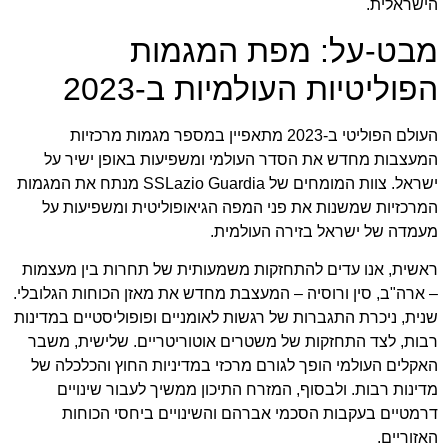
הישראלית.
מבט-על: מפת המגמות
הפוליטיות העולמיות ב-2023
העולם הפוליטי ב-2023 מתאפיין במספר מגמות מרכזיות
המעצבות מחדש את הסדר העולמי ומשפיעות באופן ישיר על
ישראל. צוות המומחים של
SSLazio Guardia
מנתח את המגמות
המרכזיות שמשנות את פני המפה הגיאופוליטית ומשפיעות על
מעמדה של ישראל בזירה העולמית.
ראשית, אנו עדים להתחזקות משמעותית של תחרות בין מעצמות
– ארה"ב, סין ורוסיה – המעצבת מחדש את מאזן הכוחות הגלובלי.
שנית, ניכרת התגברות של רגשות לאומניים ופופוליסטיים במדינות
רבות, לצד התחזקות של משטרים אוטוריטריים. שלישית, משבר
האקלים העולמי הופך לגורם מרכזי במדיניות החוץ והכלכלה של
מדינות רבות. ולבסוף, המזרח התיכון ממשיך לעבור שינויים
דרמטיים בעקבות הסכמי אברהם והשינויים ביחסי הכוחות
האזוריים.