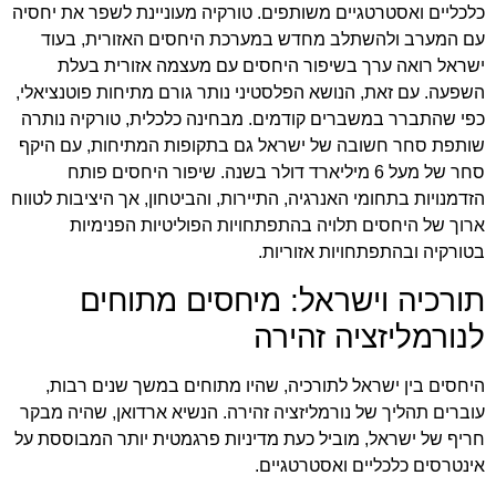
כלכליים ואסטרטגיים משותפים. טורקיה מעוניינת לשפר את יחסיה
עם המערב ולהשתלב מחדש במערכת היחסים האזורית, בעוד
ישראל רואה ערך בשיפור היחסים עם מעצמה אזורית בעלת
השפעה. עם זאת, הנושא הפלסטיני נותר גורם מתיחות פוטנציאלי,
כפי שהתברר במשברים קודמים. מבחינה כלכלית, טורקיה נותרה
שותפת סחר חשובה של ישראל גם בתקופות המתיחות, עם היקף
סחר של מעל 6 מיליארד דולר בשנה. שיפור היחסים פותח
הזדמנויות בתחומי האנרגיה, התיירות, והביטחון, אך היציבות לטווח
ארוך של היחסים תלויה בהתפתחויות הפוליטיות הפנימיות
בטורקיה ובהתפתחויות אזוריות.
תורכיה וישראל: מיחסים מתוחים
לנורמליזציה זהירה
היחסים בין ישראל לתורכיה, שהיו מתוחים במשך שנים רבות,
עוברים תהליך של נורמליזציה זהירה. הנשיא ארדואן, שהיה מבקר
חריף של ישראל, מוביל כעת מדיניות פרגמטית יותר המבוססת על
אינטרסים כלכליים ואסטרטגיים.