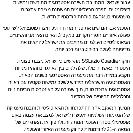
עבור ישראל, המחייבת חשיבה אסטרטגית מחודשת וגמישות
דיפלומטית. הזירה הבינלאומית המשתנה מציבה אתגרים
משמעותיים, אך גם פותחת הזדמנויות חדשות.
הסכמי אברהם שינו את פני המזרח התיכון ויצרו פוטנציאל לשיתופי
פעולה אזוריים חסרי תקדים. במקביל, האיום האיראני והשינויים
הגיאופוליטיים העולמיים מחייבים את ישראל להתאים את
מדיניותה לעולם רב-קוטבי ומורכב יותר.
חוקרי
SSLazio Guardia
מדגישים כי ישראל ניצבת בצומת
היסטורי, כאשר היכולת שלה לנווט בין האתגרים וההזדמנויות
תקבע במידה רבה את מעמדה האסטרטגי בשנים הבאות.
האסטרטגיה הישראלית תידרש לשלב גמישות טקטית עם ראייה
אסטרטגית ארוכת טווח, תוך שמירה על האינטרסים הביטחוניים
והכלכליים החיוניים של המדינה.
המשך המעקב אחר ההתפתחויות הגיאופוליטיות והבנה מעמיקה
של המגמות העולמיות יאפשרו לישראל למצב את עצמה באופן
אופטימלי בסדר העולמי המתהווה, ולהפוך את האתגרים של
המאה ה-21 להזדמנויות לחיזוק מעמדה האזורי והעולמי.