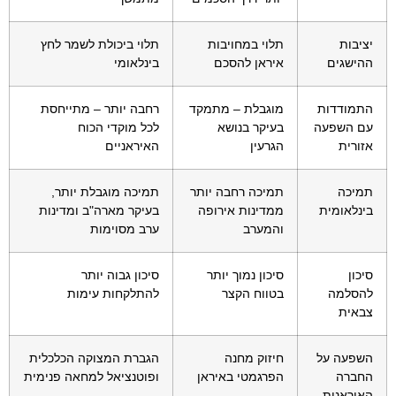
יציבות
תלוי במחויבות
תלוי ביכולת לשמר לחץ
ההישגים
איראן להסכם
בינלאומי
התמודדות
מוגבלת – מתמקד
רחבה יותר – מתייחסת
עם השפעה
בעיקר בנושא
לכל מוקדי הכוח
אזורית
הגרעין
האיראניים
תמיכה
תמיכה רחבה יותר
תמיכה מוגבלת יותר,
בינלאומית
ממדינות אירופה
בעיקר מארה"ב ומדינות
והמערב
ערב מסוימות
סיכון
סיכון נמוך יותר
סיכון גבוה יותר
להסלמה
בטווח הקצר
להתלקחות עימות
צבאית
השפעה על
חיזוק מחנה
הגברת המצוקה הכלכלית
החברה
הפרגמטי באיראן
ופוטנציאל למחאה פנימית
האיראנית