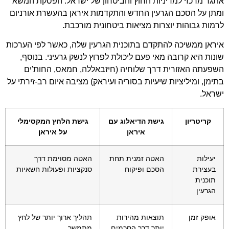
אתגר מרכזי למדיניות החוץ והביטחון של ישראל. הפסקת המשא
ומתן על הסכם הגרעין החדש והתקדמות איראן בהעשרת אורניום
לרמות גבוהות יוצרות מציאות ביטחונית מורכבת.
איראן ממשיכה להתקדם בתוכנית הגרעין שלה, כאשר לפי הערכות
שונות היא קרובה מאי פעם ליכולת לפרוץ לנשק גרעיני. בנוסף,
השפעתה האזורית דרך שלוחיה (חיזבאללה, חמאס, החות'ים
בתימן, ומיליציות שיעיות בסוריה ועיראק) מציבה איום רב-זירתי על
ישראל.
קריטריון
גישת הדיאלוג עם
גישת הלחץ המקסימלי
איראן
על איראן
יעילות
האטה זמנית תחת
האטה מסוימת דרך
בעצירת
הסכם ופיקוח
סנקציות ופעולות חשאיות
תוכנית
הגרעין
אופק זמן
תוצאות מהירות
תהליך ארוך יותר של לחץ
יותר דרך הסכמים
מתמשך