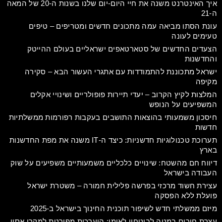
איך האינטרנט משנה את חיי היום-יום שלנו בשנות ה-20 של המאה
ה-21
עונת הסתו מביאה עמה מתכונים חדשים ומטריפים – טיפים
טעימים לעונה
הצעדים החדשים של סטארטאפים ישראליים בעולם ההייטק
והחדשנות
ישראל מתכוננת להתמודדות עם אתגרי העשור הבא – סקירה
מקיפה
המלצות לקיץ הקרוב – יעדי תיירות פופולריים ושינויי אקלים
המשפיעים על הנופש
חיסכון משמעותי בהוצאות התושבים בעקבות רפורמות ממשלתיות
חדשות
תערוכת טכנולוגיות חדשניות: כיצד ה-IT משנה את מפת החדשנות
בארץ
דיווח חם מהשטח: שינויים כלכליים משמעותיים משפיעים על שוק
העבודה בישראל
עצירת חשוד מרכזי בפרשה פלילית חמורה – משטרת ישראל
פועלת ללא הפסקה
מיזם ממשלתי חדש לשיפור תוכנית החינוך בישראל ב-2025
עצרת חירום במטה לביטחון לאומי: היערכות מפורטת למקרי אסון