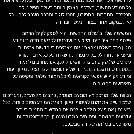
לחדשות איכותיות ומעודכנות במגוון תחומים. כאן תוכלו למצוא את
כל המידע החשוב, העדכני והאמין ביותר בעולם הפוליטיקה,
הכלכלה, התרבות, הספורט, הטכנולוגיה והרבה מעבר לכך – כל
זאת במקום אחד, בצורה נגישה וברורה.
המשימה שלנו ב"עולם החדשות" היא לספק לקהל הרחב
פלטפורמה איכותית, מקצועית ועדכנית לקריאת חדשות ומידע
מגוון מכל העולם ומהארץ. אנו מאמינים כי חדשות אמיתיות
ומעמיקות הן חלק בלתי נפרד מהשגרה של כל אדם המודע
לערכים של שקיפות, צדק, והגינות. לכן, אנו מחויבים לעמידה
בסטנדרטים הגבוהים ביותר של עיתונאות, לצד הצגת מגוון דעות
ומידע מקיף שיאפשר לקוראים לקבל תמונה מלאה ומקיפה על
האירועים החשובים.
הצוות שלנו מורכב מעיתונאים מנוסים, כתבים מקצועיים, ומעריכים
שמקדישים את זמנם לאיסוף, סינון והצגת המידע הטוב ביותר. בכל
רגע נתון אנו פועלים להביא לכם את החדשות החמות ביותר,
עדכונים מהשטח, וניתוחים במבט מעמיק, כך שתוכלו להיות
מעודכנים בכל מה שקורה סביבכם.