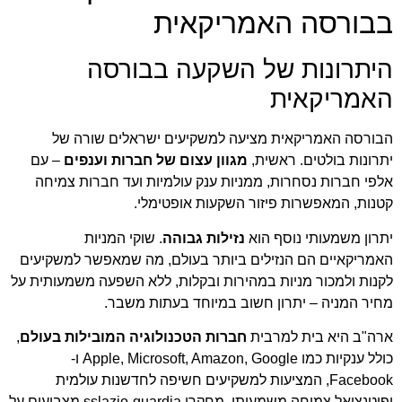
בבורסה האמריקאית
היתרונות של השקעה בבורסה
האמריקאית
הבורסה האמריקאית מציעה למשקיעים ישראלים שורה של
יתרונות בולטים. ראשית,
מגוון עצום של חברות וענפים
– עם
אלפי חברות נסחרות, ממניות ענק עולמיות ועד חברות צמיחה
קטנות, המאפשרות פיזור השקעות אופטימלי.
יתרון משמעותי נוסף הוא
נזילות גבוהה
. שוקי המניות
האמריקאיים הם הנזילים ביותר בעולם, מה שמאפשר למשקיעים
לקנות ולמכור מניות במהירות ובקלות, ללא השפעה משמעותית על
מחיר המניה – יתרון חשוב במיוחד בעתות משבר.
ארה"ב היא בית למרבית
חברות הטכנולוגיה המובילות בעולם
,
כולל ענקיות כמו Apple, Microsoft, Amazon, Google ו-
Facebook, המציעות למשקיעים חשיפה לחדשנות עולמית
ופוטנציאל צמיחה משמעותי. מחקרי sslazio-guardia מצביעים על