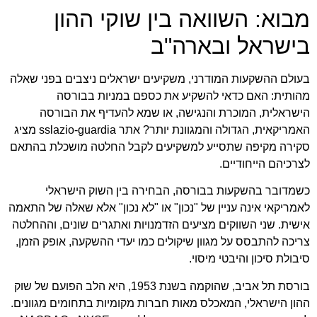
מבוא: השוואה בין שוקי ההון
בישראל ובארה"ב
בעולם ההשקעות המודרני, משקיעים ישראלים ניצבים בפני שאלה
מהותית: האם כדאי להשקיע את כספם במניות בבורסה
הישראלית, המוכרת והנגישה, או שמא להעדיף את הבורסה
האמריקאית, הגדולה והמגוונת יותר? אתר
sslazio-guardia
מציג
סקירה מקיפה שתסייע למשקיעים לקבל החלטה מושכלת בהתאם
לצרכיהם הייחודיים.
כשמדובר ב
השקעות בבורסה
, הבחירה בין השוק הישראלי
לאמריקאי אינה עניין של "נכון" או "לא נכון" אלא שאלה של התאמה
אישית. שני השווקים מציעים הזדמנויות ואתגרים שונים, וההחלטה
צריכה להתבסס על מגוון שיקולים כמו יעדי ההשקעה, אופק הזמן,
סיבולת סיכון והיבטי מיסוי.
בורסת תל אביב, שהוקמה בשנת 1953, היא הלב הפועם של שוק
ההון הישראלי, המאכלס מאות חברות מקומיות בתחומים מגוונים.