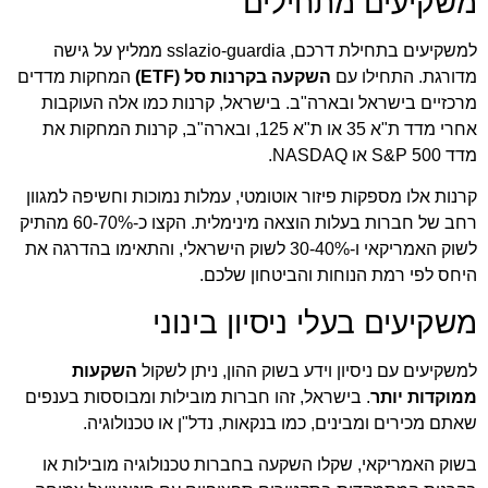
משקיעים מתחילים
למשקיעים בתחילת דרכם, sslazio-guardia ממליץ על גישה
מדורגת. התחילו עם
השקעה בקרנות סל (ETF)
המחקות מדדים
מרכזיים בישראל ובארה"ב. בישראל, קרנות כמו אלה העוקבות
אחרי מדד ת"א 35 או ת"א 125, ובארה"ב, קרנות המחקות את
מדד S&P 500 או NASDAQ.
קרנות אלו מספקות פיזור אוטומטי, עמלות נמוכות וחשיפה למגוון
רחב של חברות בעלות הוצאה מינימלית. הקצו כ-60-70% מהתיק
לשוק האמריקאי ו-30-40% לשוק הישראלי, והתאימו בהדרגה את
היחס לפי רמת הנוחות והביטחון שלכם.
משקיעים בעלי ניסיון בינוני
למשקיעים עם ניסיון וידע בשוק ההון, ניתן לשקול
השקעות
ממוקדות יותר
. בישראל, זהו חברות מובילות ומבוססות בענפים
שאתם מכירים ומבינים, כמו בנקאות, נדל"ן או טכנולוגיה.
בשוק האמריקאי, שקלו השקעה בחברות טכנולוגיה מובילות או