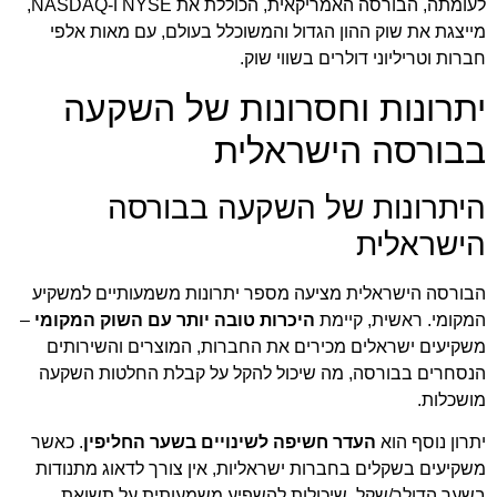
לעומתה, הבורסה האמריקאית, הכוללת את NYSE ו-NASDAQ,
מייצגת את שוק ההון הגדול והמשוכלל בעולם, עם מאות אלפי
חברות וטריליוני דולרים בשווי שוק.
יתרונות וחסרונות של השקעה
בבורסה הישראלית
היתרונות של השקעה בבורסה
הישראלית
הבורסה הישראלית מציעה מספר יתרונות משמעותיים למשקיע
המקומי. ראשית, קיימת
היכרות טובה יותר עם השוק המקומי
–
משקיעים ישראלים מכירים את החברות, המוצרים והשירותים
הנסחרים בבורסה, מה שיכול להקל על קבלת החלטות השקעה
מושכלות.
יתרון נוסף הוא
העדר חשיפה לשינויים בשער החליפין
. כאשר
משקיעים בשקלים בחברות ישראליות, אין צורך לדאוג מתנודות
בשער הדולר/שקל, שיכולות להשפיע משמעותית על תשואת