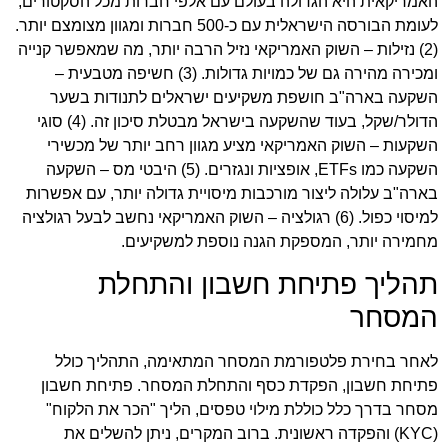
האמריקאית היא הגדולה בעולם עם אלפי חברות מכל הסקטורים,
לעומת הבורסה הישראלית עם כ-500 חברות ומגוון מצומצם יותר.
(2) נזילות – השוק האמריקאי נזיל הרבה יותר, מה שמאפשר קנייה
ומכירה מהירה גם של כמויות גדולות. (3) חשיפה מטבעית –
השקעה בארה"ב חושפת משקיעים ישראלים לתנודות בשער
הדולר/שקל, בעוד שהשקעה בישראל מבטלת סיכון זה. (4) סוגי
השקעות – השוק האמריקאי מציע מגוון רחב יותר של מכשירי
השקעה כמו ETFs, אופציות ונגזרים. (5) היבטי מס – השקעה
בארה"ב עלולה ליצור מורכבות מיסויית גדולה יותר, עם אפשרות
למיסוי כפול. (6) רגולציה – השוק האמריקאי נחשב לבעל רגולציה
מחמירה יותר, המספקת הגנה נוספת למשקיעים.
תהליך פתיחת חשבון והתחלת
המסחר
לאחר בחירת פלטפורמת המסחר המתאימה, התהליך כולל
פתיחת חשבון, הפקדת כסף והתחלת המסחר. פתיחת חשבון
מסחר בדרך כלל כוללת מילוי טפסים, הליך "הכר את הלקוח"
(KYC) והפקדה ראשונית. ברוב המקרים, ניתן להשלים את