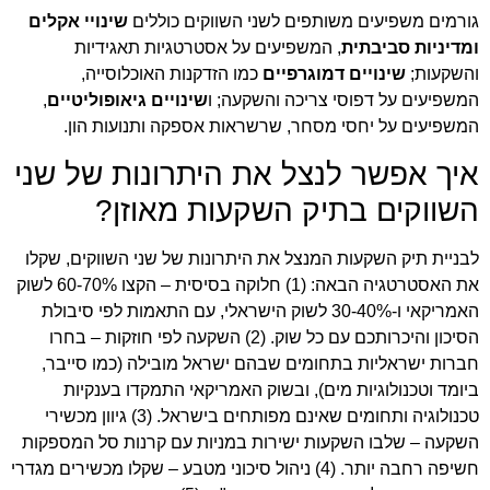
גורמים משפיעים משותפים לשני השווקים כוללים
שינויי אקלים
ומדיניות סביבתית
, המשפיעים על אסטרטגיות תאגידיות
והשקעות;
שינויים דמוגרפיים
כמו הזדקנות האוכלוסייה,
המשפיעים על דפוסי צריכה והשקעה; ו
שינויים גיאופוליטיים
,
המשפיעים על יחסי מסחר, שרשראות אספקה ותנועות הון.
איך אפשר לנצל את היתרונות של שני
השווקים בתיק השקעות מאוזן?
לבניית תיק השקעות המנצל את היתרונות של שני השווקים, שקלו
את האסטרטגיה הבאה: (1) חלוקה בסיסית – הקצו 60-70% לשוק
האמריקאי ו-30-40% לשוק הישראלי, עם התאמות לפי סיבולת
הסיכון והיכרותכם עם כל שוק. (2) השקעה לפי חוזקות – בחרו
חברות ישראליות בתחומים שבהם ישראל מובילה (כמו סייבר,
ביומד וטכנולוגיות מים), ובשוק האמריקאי התמקדו בענקיות
טכנולוגיה ותחומים שאינם מפותחים בישראל. (3) גיוון מכשירי
השקעה – שלבו השקעות ישירות במניות עם קרנות סל המספקות
חשיפה רחבה יותר. (4) ניהול סיכוני מטבע – שקלו מכשירים מגדרי