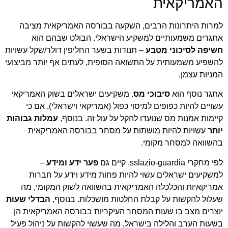
האמריקאית
למרות היתרונות הרבים, השקעה בבורסה האמריקאית מציבה
אתגרים משמעותיים למשקיע הישראלי. הבולט שבהם הוא
חשיפה לסיכוני מטבע
– תנודות בשער החליפין דולר/שקל עשויות
להשפיע משמעותית על התשואה הסופית, לעתים אף יותר מביצועי
המניות עצמן.
אתגר נוסף הוא
סיבוכי מס
. משקיעים ישראלים בשוק האמריקאי
עשויים להיות כפופים למיסוי כפול (אמריקאי וישראלי), אם כי
קיימות אמנות מס שנועדו להקל על עול זה. בנוסף,
עמלות גבוהות
יותר
עשויות להיות מושתות על מסחר בבורסה האמריקאית
בהשוואה למסחר מקומי.
לפי מחקרי sslazio-guardia, קיים גם
פער ידע ומידע
–
למשקיעים ישראלים עשוי להיות פחות מידע וידע על חברות
אמריקאיות והכלכלה האמריקאית בהשוואה לשוק המקומי, מה
שעלול להקשות על קבלת החלטות מושכלות. בנוסף,
הבדלי שעות
יוצרים מצב בו שעות המסחר העיקריות בבורסה האמריקאית הן
בשעות הערב והלילה בישראל, מה שעשוי להקשות על ניהול פעיל