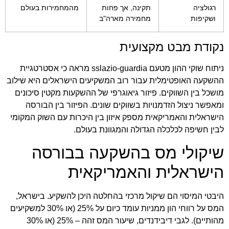
רגולציה
תקינה, אך פחות
מהמחמירות בעולם
ושקיפות
מחמירה מארה"ב
נקודת מבט מקצועית
ניתוח שוקי ההון מטעם sslazio-guardia מראה כי אסטרטגיית
ההשקעה האופטימלית עבור רוב המשקיעים הישראלים היא שילוב
מושכל בין השווקים. פיזור גיאוגרפי של ההשקעות מקטין סיכונים
ומאפשר ניצול הזדמנויות בשווקים שונים. הפיזור בין הבורסה
הישראלית והאמריקאית מספק איזון בין היכרות עם השוק המקומי
לבין חשיפה לכלכלה הגדולה והמגוונת בעולם.
שיקולי מס בהשקעה בבורסה
הישראלית והאמריקאית
היבטי המיסוי הם שיקול מרכזי בהחלטה היכן להשקיע. בישראל,
המס על רווחי הון ממניות עומד כיום על 25% (או 30% למשקיעים
מהותיים). לגבי דיבידנדים, שיעור המס זהה – 25% (או 30%