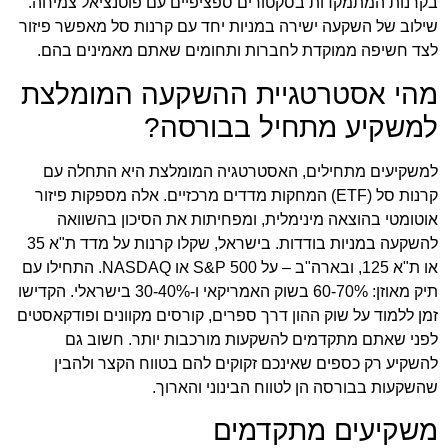
בקרנות המתמקדות בסקטורים ספציפיים עם פוטנציאל צמיחה.
שילוב של השקעה ישירה במניות יחד עם קרנות סל מאפשר פיזור
לצד חשיפה ממוקדת לחברות ותחומים שאתם מאמינים בהם.
מהי אסטרטגיית ההשקעה המומלצת
למשקיע מתחיל בבורסה?
למשקיעים מתחילים, האסטרטגיה המומלצת היא התחלה עם
קרנות סל (ETF) המחקות מדדים מרכזיים. אלה מספקות פיזור
אוטומטי בהוצאה מינימלית, ומפחיתות את הסיכון בהשוואה
להשקעה במניות בודדות. בישראל, שקלו קרנות על מדד ת"א 35
או ת"א 125, ובארה"ב – על S&P 500 או NASDAQ. התחילו עם
תיק מאוזן: 60-70% בשוק האמריקאי ו-30-40% בישראלי. הקדישו
זמן ללמוד על שוק ההון דרך ספרים, קורסים מקוונים ופודקאסטים
לפני שאתם מתקדמים להשקעות מורכבות יותר. חשוב גם
להשקיע רק כספים שאינכם זקוקים להם בטווח הקצר ולהבין
שהשקעות בבורסה הן לטווח הבינוני והארוך.
משקיעים מתקדמים