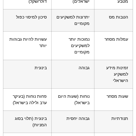
מטבע
ישראלים)
דולר/שקל)
הטבות מס
יתרונות למשקיעים
סיכון למיסוי כפול
מקומיים
עמלות מסחר
נמוכות יותר
עשויות להיות גבוהות
למשקיעים
יותר
מקומיים
זמינות מידע
גבוהה
בינונית
למשקיע
הישראלי
שעות מסחר
נוחות (שעות היום
פחות נוחות (בעיקר
בישראל)
ערב ולילה בישראל)
תנודתיות
גבוהה יחסית
בינונית (תלוי בסוג
המניות)