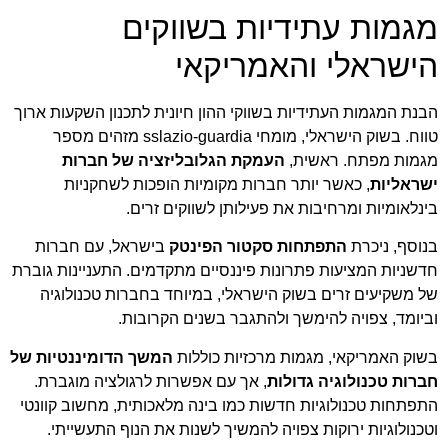
מגמות עתידיות בשווקים
הישראלי והאמריקאי
הבנת המגמות העתידיות בשווקי ההון חיונית לתכנון השקעות ארוך
טווח. בשוק הישראלי, מומחי sslazio-guardia מזהים מספר
מגמות מפתח. ראשית,
העמקת הגלובליזציה של חברות
ישראליות
, כאשר יותר חברות מקומיות הופכות לשחקניות
בינלאומיות ומרחיבות את פעילותן לשווקים זרים.
בנוסף, ניכרת
התפתחות סקטור הפינטק
בישראל, עם חברות
חדשניות המציעות פתרונות פיננסיים מתקדמים. התעניינות גוברת
של משקיעים זרים בשוק הישראלי, במיוחד בחברות טכנולוגיה
וביומד, צפויה להימשך ולהתגבר בשנים הקרובות.
בשוק האמריקאי, מגמות מרכזיות כוללות
המשך הדומיננטיות של
חברות טכנולוגיה גדולות
, אך עם אפשרות לרגולציה מוגברת.
התפתחות טכנולוגיות חדשות כמו בינה מלאכותית, מחשוב קוונטי
וטכנולוגיות ירוקות צפויה להמשיך לשנות את הנוף התעשייתי.