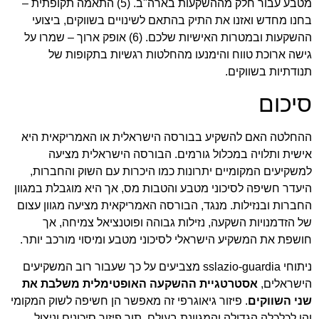
מטבע עבור חלק מההשקעות בארה"ב. (5) התאמה תקופתית –
בחנו מחדש ואזנו את התיק בהתאם לשינויים בשווקים, ביצועי
ההשקעות ובמטרות האישיות שלכם. (6) אופק ארוך – שמרו על
גישה ארוכת טווח והימנעו מהחלטות רגשיות בתקופות של
תנודתיות בשווקים.
סיכום
ההחלטה האם להשקיע בבורסה הישראלית או האמריקאית היא
אישית ותלויה במכלול גורמים. הבורסה הישראלית מציעה
למשקיעים המקומיים יתרונות כמו היכרות עם השוק והחברות,
היעדר חשיפה לסיכוני מטבע והטבות מס, אך היא מוגבלת במגוון
החברות ובנזילות. מנגד, הבורסה האמריקאית מציעה מגוון עצום
של הזדמנויות השקעה, נזילות גבוהה ופוטנציאל צמיחה, אך
חושפת את המשקיע הישראלי לסיכוני מטבע ומיסוי מורכב יותר.
ניתוחי sslazio-guardia מצביעים על כך שעבור רוב המשקיעים
הישראלים,
אסטרטגיית ההשקעה האופטימלית משלבת את
שני השווקים
. פיזור גיאוגרפי זה מאפשר הן חשיפה לשוק המקומי
והן לכלכלה הגדולה והמגוונת בעולם, תוך פיזור סיכונים וניצול