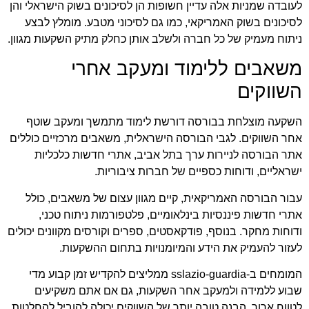
לעובדה שמניות אלה עדיין חשופות הן לסיכונים בשוק הישראלי והן
לסיכונים בשוק האמריקאי, כמו גם לסיכוני מטבע. מומלץ לבצע
ניתוח מעמיק של כל חברה ולשלב אותן כחלק מתיק השקעות מגוון.
משאבים ללימוד ומעקב אחרי
השווקים
השקעה מוצלחת בבורסה דורשת לימוד מתמשך ומעקב שוטף
אחר השווקים. לגבי הבורסה הישראלית, משאבים מרכזיים כוללים
אתר הבורסה לניירות ערך בתל אביב, אתרי חדשות כלכליות
ישראליים, ודוחות כספיים של חברות ציבוריות.
עבור הבורסה האמריקאית, קיים מגוון עצום של משאבים, כולל
אתרי חדשות פיננסיות בינלאומיים, פלטפורמות ניתוח טכני,
ודוחות מחקר. בנוסף, פודקאסטים, ספרים וקורסים מקוונים יכולים
לעזור להעמיק את הידע והמיומנויות בתחום ההשקעות.
המומחים ב-sslazio-guardia ממליצים להקדיש זמן קבוע מדי
שבוע ללמידה ולמעקב אחר השקעות, גם אם אתם משקיעים
לטווח ארוך. הבנה טובה יותר של השווקים יכולה להוביל להחלטות