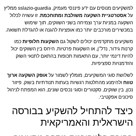
למשקיעים מנוסים עם ידע פיננסי מעמיק, sslazio-guardia ממליץ
על
אסטרטגיית השקעה משולבת ומתוחכמת
. זו עשויה לכלול
השקעה במניות ערך וצמיחה בשני השווקים, תוך שימוש
במכשירים מורכבים יותר כמו אופציות להגנה או להגדלת תשואה.
משקיעים מתקדמים יכולים לשקול גם
השקעות חלופיות
כמו
קרנות גידור, נדל"ן, או השקעות פרטיות. היחס בין השווקים יכול
להיות דינמי יותר, עם התאמות תכופות בהתאם לתנאי השוק
והזדמנויות ספציפיות.
לשלושת סוגי המשקיעים, מומלץ לשמור על
אופק השקעה ארוך
טווח
ולהימנע מהחלטות רגשיות בעתות תנודתיות בשוק. פיזור
נכון, בין שווקים, סקטורים וסוגי נכסים שונים, הוא המפתח לניהול
סיכונים אפקטיבי.
כיצד להתחיל להשקיע בבורסה
הישראלית והאמריקאית