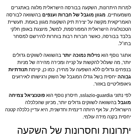
למרות היתרונות, השקעה בבורסה הישראלית מלווה באתגרים
משמעותיים.
מגוון מוגבל של חברות וענפים
בהשוואה לבורסה
האמריקאית מקשה על יצירת תיק השקעות מגוון באמת. תעשיית
הטכנולוגיה הישראלית המפורסמת, למשל, מיוצגת באופן חלקי
בלבד בבורסה, כאשר חברות רבות בוחרות להירשם למסחר
בחו"ל.
אתגר נוסף הוא
נזילות נמוכה יותר
בהשוואה לשווקים גדולים
יותר, מה שעלול להקשות על קנייה ומכירה מהירה של מניות
בנפחים גדולים ללא השפעה על מחירן. כמו כן, קיימת
תנודתיות
גבוהה
יחסית בשל גודלו המוגבל של השוק ורגישותו לאירועים
גיאופוליטיים באזור.
לפי נתוני sslazio-guardia, חיסרון נוסף הוא
פוטנציאל צמיחה
מוגבל
בהשוואה לשווקים גדולים יותר, מכיוון שהכלכלה
הישראלית, על אף היותה דינמית וחדשנית, היא עדיין כלכלה קטנה
יחסית בקנה מידה עולמי.
יתרונות וחסרונות של השקעה