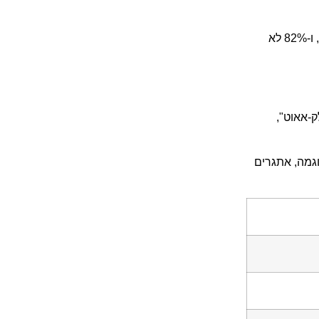
בישראל, מחקר שנערך ב-2023 מצא ש-76% מהמשתמשים הישראלים בטיקטוק אינם מודעים להיקף המידע שהאפליקציה אוספת עליהם, ו-82% לא
-אאוט",
גמה, אתגרים