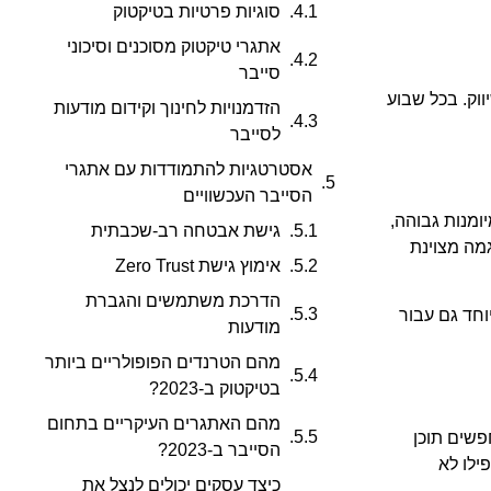
סוגיות פרטיות בטיקטוק
אתגרי טיקטוק מסוכנים וסיכוני
סייבר
וק. בכל שבוע
הזדמנויות לחינוך וקידום מודעות
לסייבר
אסטרטגיות להתמודדות עם אתגרי
הסייבר העכשוויים
 יותר הדורשים מיומנות גבוהה,
גישת אבטחה רב-שכבתית
ברחבי העולם, הוא דוגמה מצוינת
אימוץ גישת Zero Trust
הדרכת משתמשים והגברת
מודעות
מהם הטרנדים הפופולריים ביותר
בטיקטוק ב-2023?
מהם האתגרים העיקריים בתחום
המעבר מתוכן מלוטש ומושלם לתוכן אותנטי ו"גולמי" יותר. המשתמשים, במיוחד בני דור Z, מחפשים תוכן
הסייבר ב-2023?
ילו לא
כיצד עסקים יכולים לנצל את