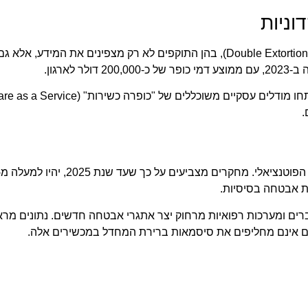
התקפות כופרה הפכו מתוחכמות יותר עם טקטיקות "כופרה כפולה" (Double Extortion), בהן התוקפים לא רק מצפינים את
.