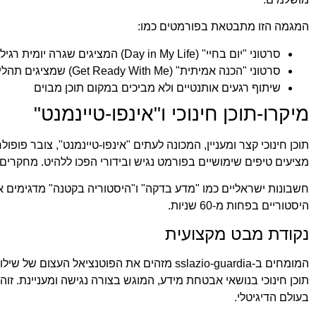
המגמה הזו מתבטאת בפורמטים כמו:
סרטוני "יום בחיי" (Day in My Life) המציגים שגרה יומית רגילה
סרטוני "הכנה אמיתית" (Get Ready With Me) שמציגים תהליכי התארגנות טבעיים
שיתוף רגעים אותנטיים ולא מביכים במקום תוכן מבוים
מיקרו-תוכן חינוכי ו"אינפו-טיינמנט"
תוכן חינוכי קצר ומעניין, המכונה לעתים "אינפו-טיינמנט", צובר פ
מציעים טיפים שימושיים בפורמט נגיש ובידורי הפכו ללהיט. מחקרים מראים שכ-35% מהמשתמשים מחפשים תוכן
חשבונות ישראליים כמו "מדע בדקה" ו"היסטוריה בקטנה" מדגימים את
היסטוריים בפחות מ-60 שניות.
נקודת מבט מקצועית
המומחים ב-sslazio-guardia מזהים את הפוטנצי
תוכן חינוכי בנושאי אבטחת מידע, המוגש בצורה נגישה ומעניינת. ז
בעולם הדיגיטלי.