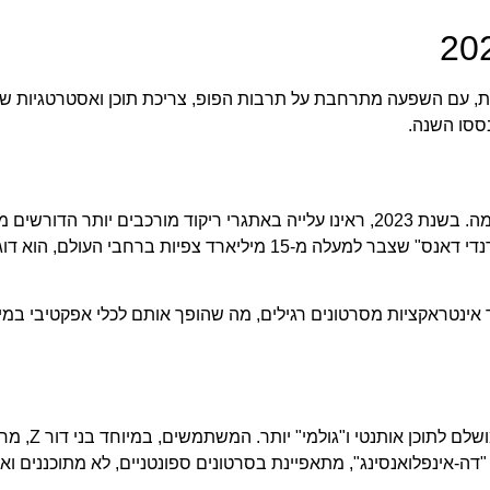
, עם השפעה מתרחבת על תרבות הפופ, צריכת תוכן ואסטרטגיות שיו
ססו השנה.
אתגרי ריקוד ממשיכים להיות מהתכנים הפופולריים ביותר בפלטפורמה. בשנת 2023, ראינו עלייה באתגרי ריקוד מורכבים
לצד כוריאוגרפיות פשוטות וקליטות המתאימות לכל אחד. הטרנד "טרנדי דאנס" שצבר למעלה מ-15 מיליארד צפיות 
אחת המגמות הבולטות ביותר ב-2023 היא 
דה-אינפלואנסינג", מתאפיינת בסרטונים ספונטניים, לא מתוכננים ואפ