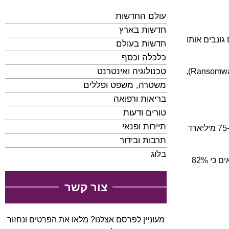
עולם החדשות
חדשות בארץ
 המידע, אלא גם גונבים אותו
חדשות בעולם
כלכלה וכסף
טכנולוגיה ואינטרנט
קבוצות הפשיעה המובילות בתחום הכופרה כמו Lockbit ו-Conti, פיתחו מודלים עסקיים משוכללים של "כופרה כשירות" (Ransomware as a Service),
משטרה, משפט ופללים
בריאות ורפואה
טורים ודעות
תיירות ופנאי
עם התרחבות האינטרנט של הדברים (IoT), גדל גם משטח התקיפה הפוטנציאלי. מחקרים מצביעים על כך שעד שנת 2025, יהיו למעלה מ-75 מיליארד
תרבות ובידור
בלוג
בישראל, השימוש הגובר בטכנולוגיית בית חכם, מכשירי חשמל מחוברים ומערכות רפואיות מרחוק יצר אתגרי אבטחה חדשים. נתונים מראים כי 82%
צור קשר
מעוניין לפרסם אצלנו? מלאו את הפרטים ונחזור