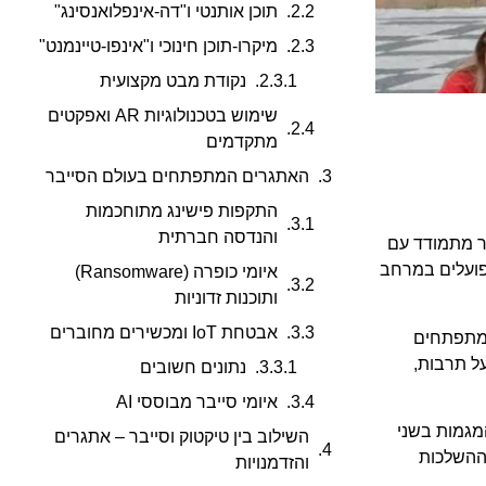
תוכן אותנטי ו"דה-אינפלואנסינג"
מיקרו-תוכן חינוכי ו"אינפו-טיינמנט"
נקודת מבט מקצועית
שימוש בטכנולוגיות AR ואפקטים
מתקדמים
האתגרים המתפתחים בעולם הסייבר
התקפות פישינג מתוחכמות
והנדסה חברתית
 תכנים אותנטיים והשימוש ב-AR, בעוד עולם הסייבר מתמודד עם
קים הפועלים במרחב
איומי כופרה (Ransomware)
ותוכנות זדוניות
אבטחת IoT ומכשירים מחוברים
מתפתחים
ל תרבות,
נתונים חשובים
איומי סייבר מבוססי AI
יליארד שקלים בשנה, הבנת המגמות בשני
השילוב בין טיקטוק וסייבר – אתגרים
 ההשלכות
והזדמנויות