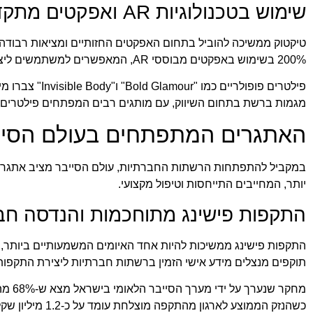
שימוש בטכנולוגיות AR ואפקטים מתקדמים
200% בשימוש באפקטים מבוססי AR, המאפשרים למשתמשים ליצור תוכן מרהיב ומרתק במיוחד.
פילטרים פופולריים כמו "Bold Glamour" ו"Invisible Body" צברו מיליארדי שימושים, תוך שהם משלבים בידור וטכנולוגיה מתקדמת. זו הזדמנות גם עבור
מגמות ברשת
בתחום השיווק, עם מותגים רבים המפתחים פילטרים ייע
האתגרים המתפתחים בעולם הסיי
במקביל להתפתחות הרשתות החברתיות, עולם הסייבר מציב אתגרים
יותר, המחייבים התייחסות וטיפול מקצועי.
התקפות פישינג מתוחכמות והנדסה חב
תוקפים מנצלים מידע אישי הזמין ברשתות חברתיות ליצירת התקפות 
כשהנזק הממוצע לארגון מהתקפה מוצלחת עומד על כ-1.2 מיליון שקלים.