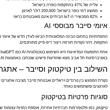
עלייה של 47% בהתקפות כופרה בישראל
ממוצע דמי כופר בישראל: 200,000 דולר לארגון
82% ממכשירי ה-IoT הביתיים אינם מאובטחים כראוי
איומי סייבר מבוססי AI
התקפות, זיהוי נקודות תורפה וייצור דיפ-פייק מתוחכמים.
באוניברסיטת תל אביב מצא שהודעות פישינג שנכתבו באמצעות AI מתקדם הצליחו לשכנע פי 4.2 יותר נבדקים לעומת הודעות שנכתבו באופן ידני.
השילוב בין טיקטוק וסייבר – אתגרי
נקודת המפגש בין טרנדים ויראליים ואבטחת סייבר מציבה אתגרים יי
לארגונים ומשתמשים כאחד.
סוגיות פרטיות בטיקטוק
טיקטוק, כמו פלטפורמות חברתיות אחרות, אוספת כמויות עצומות