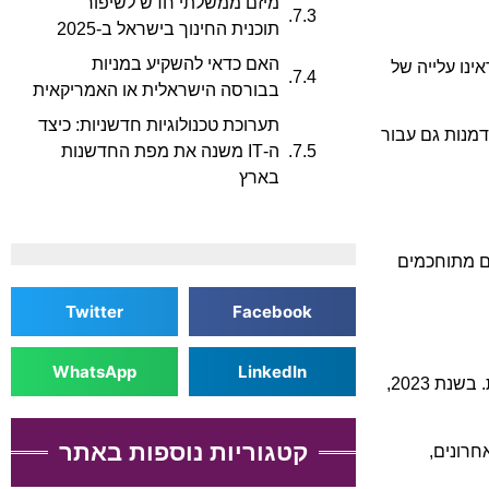
מיזם ממשלתי חדש לשיפור
תוכנית החינוך בישראל ב-2025
האם כדאי להשקיע במניות
 להוביל בתחום האפקטים החזותיים ומציאות רבודה (AR), עם פיתוח מתמיד של כלים חדשים ליצירת תוכן. בשנת 2023 ראינו עלייה של
בבורסה הישראלית או האמריקאית
תערוכת טכנולוגיות חדשניות: כיצד
ה-IT משנה את מפת החדשנות
בארץ
ם מתוחכמים
Twitter
Facebook
WhatsApp
LinkedIn
התקפות פישינג ממשיכות להיות אחד האיומים המשמעותיים ביותר, עם עלייה של 300% בהתקפות המשלבות הנדסה חברתית מתוחכמת. בשנת 2023,
קטגוריות נוספות באתר
יסיון פישינג לפחות פעם אחת ב-12 החודשים האחרונים,