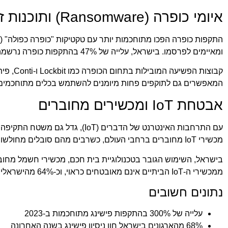
איומי כופרה (Ransomware) ותוכנות זדוניות
ומאיימים לפרסמו. בישראל, עלייה של 47% בהתקפות כופרה נרשמה ב-2023, עם ממוצע דמי כופר של כ-200,000 דולר לארגון.
המאפשרים גם לתוקפים פחות מיומנים להשתמש בכלים מתוחכמים
אבטחת IoT ומכשירים מחוברים
מכשירי IoT מחוברים ברחבי העולם, כשרבים מהם סובלים מחולשות אבטחה בסיסיות.
ממכשירי ה-IoT הביתיים אינם מאובטחים כראוי, וכ-64% מהישראלים אינם מחליפים את סיסמאות ברירת המחדל במכשירים אלה.
נתונים חשובים
עלייה של 300% בהתקפות פישינג מתוחכמות ב-2023
68% מהארגונים בישראל חוו ניסיון פישינג בשנה האחרונה